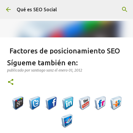
Ir al contenido principal
Qué es SEO Social
Factores de posicionamiento SEO
en 2013 #Infografía
Sígueme también en:
publicado por
santiago sanz
el
septiembre 16, 2013
INFOGRAFIA
publicado por
santiago sanz
el
enero 01, 2012
REDES SOCIALES
SEO
0